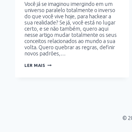
Você já se imaginou imergindo em um
universo paralelo totalmente o inverso
do que você vive hoje, para hackear a
sua realidade? Se já, você está no lugar
certo, e se não também, quero aqui
nesse artigo mudar totalmente os seus
conceitos relacionados ao mundo a sua
volta. Quero quebrar as regras, definir
novos padrões,…
3
LER MAIS
MANEIRAS
DE
HACKEAR
A
SUA
REALIDADE
E
DISTORCER
A
SUA
© 2
VISÃO
DE
MUNDO!